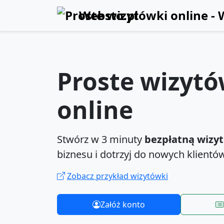
Websto.pl
Proste wizytó
online
Stwórz w 3 minuty
bezpłatną wizy
biznesu i dotrzyj do nowych klientów
Zobacz przykład wizytówki
Załóż konto