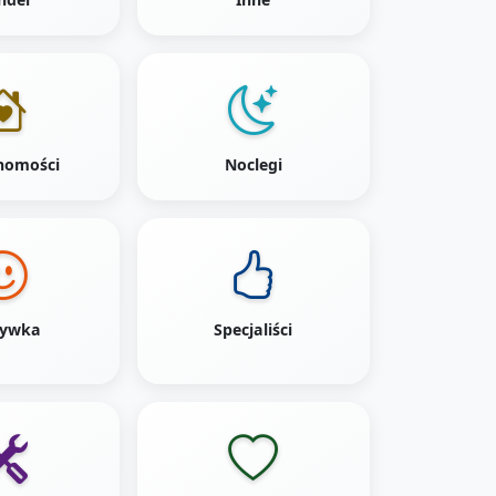
homości
Noclegi
rywka
Specjaliści