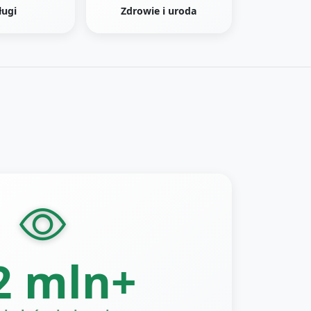
ługi
Zdrowie i uroda
2 mln+