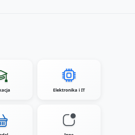
kacja
Elektronika i IT
ndel
Inne