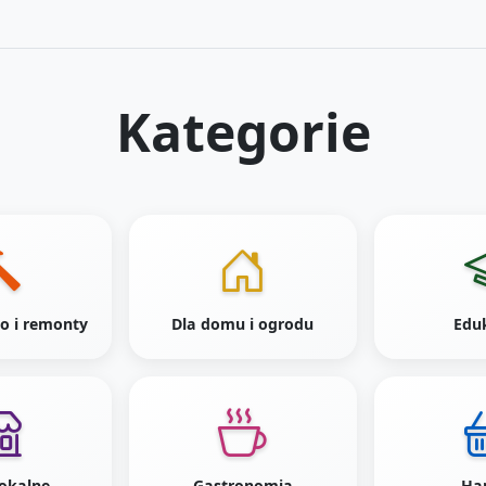
Kategorie
o i remonty
Dla domu i ogrodu
Edu
lokalne
Gastronomia
Ha